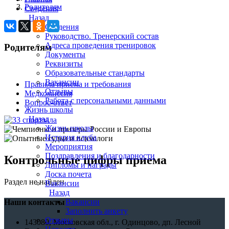
Родителям
Сведения
Назад
Сведения
Руководство. Тренерский состав
Адреса проведения тренировок
Родителям
Документы
Реквизиты
Образовательные стандарты
Вакансии
Правила приема и требования
Отзывы
Медкомиссия
Работа с персональными данными
Вопрос-ответ
Жизнь школы
Назад
Жизнь школы
История клуба
Мероприятия
Поздравления и благодарности
Контрольные цифры приема
Дипломы и награды
Доска почета
Раздел не найден
Вакансии
Назад
Вакансии
Наши контакты
Заполнить анкету
Отзывы
143080, Московская обл., г. Одинцово, дп. Лесной