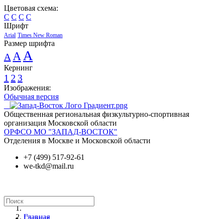
Цветовая схема:
C
C
C
C
Шрифт
Arial
Times New Roman
Размер шрифта
A
A
A
Кернинг
1
2
3
Изображения:
Обычная версия
Общественная региональная физкультурно-спортивная
организация Московской области
ОРФСО МО "ЗАПАД-ВОСТОК"
Отделения в Москве и Московской области
+7 (499) 517-92-61
we-tkd@mail.ru
Главная
Главная