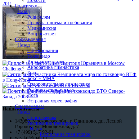
Новости
Родителям
Назад
Родителям
Правила приема и требования
Медкомиссия
Вопрос-ответ
Соревнования
Назад
Соревнования
Тхэквондо
Аква-гимнастика
Акробатика-гимнастика
Бокс
Бокс + MMA
Оздоровительная гимнастика
Реабилитация, массаж
Йога
Эстрадная хореография
Спортсменам
Наши контакты
Назад
Спортсменам
143080, Московская обл., г. Одинцово, дп. Лесной
Расписание тренировок
Городок, ул. Молодежная, д. 7
Назад
+7 (499) 517-92-61
Расписание тренировок
we-tkd@mail.ru