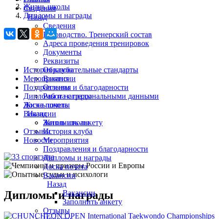
Жизнь школы
Сведения
Дипломы и награды
Назад
Сведения
Руководство. Тренерский состав
Адреса проведения тренировок
Документы
Реквизиты
История клуба
Образовательные стандарты
Мероприятия
Вакансии
Поздравления и благодарности
Отзывы
Дипломы и награды
Работа с персональными данными
Доска почета
Жизнь школы
Вакансии
Назад
Заполнить анкету
Жизнь школы
Отзывы
История клуба
Новости
Мероприятия
Поздравления и благодарности
Дипломы и награды
Доска почета
Вакансии
Назад
Дипломы и награды
Вакансии
Заполнить анкету
Отзывы