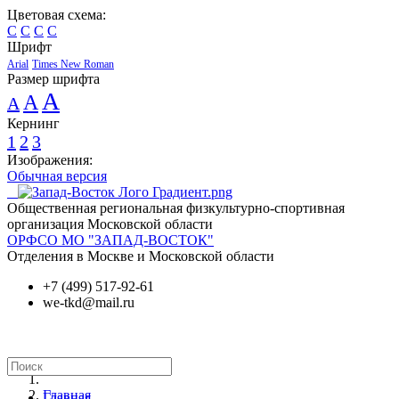
Цветовая схема:
C
C
C
C
Шрифт
Arial
Times New Roman
Размер шрифта
A
A
A
Кернинг
1
2
3
Изображения:
Обычная версия
Общественная региональная физкультурно-спортивная
организация Московской области
ОРФСО МО "ЗАПАД-ВОСТОК"
Отделения в Москве и Московской области
+7 (499) 517-92-61
we-tkd@mail.ru
Главная
Главная