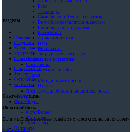
Акробатика-гимнастика
Бокс
Тхэквондо
Самооборона. Техника и тактика.
Разделы
Врачебная реабилитация, массаж
Единоборство с оружием
Бокс+MMA
Главная
Аква-гимнастика
Сведения
Йога
Жизнь школы
Кикбоксинг
Родителям
Эстрадная хореография
Соревнования
Спортивные нормативы
Объявления
Спортсменам
Методические пособия
Тренеры
Назад
Фото/Видео
Методические пособия
Контакты
Пхумсе
Программа аттестации на цветные пояса
Следуйте за нами
Тренеры
Фото/Видео
Назад
Обратная связь
Фото/Видео
Фотогалерея
Если у вас есть вопросы, задайте их через специальную форму
Видеогалерея
Контакты
Написать нам