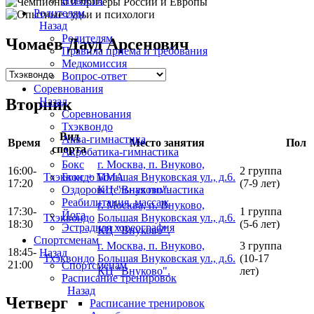
Новости
Родителям
Назад
Родителям
Чомаев Дауд Арсенович
Правила приема и требования
Медкомиссия
Вопрос-ответ
Соревнования
Назад
Вторник
Соревнования
Тхэквондо
Вид
Аква-гимнастика
Время
Место занятия
Пол
спорта
Акробатика-гимнастика
Бокс
г. Москва, п. Внуково,
16:00-
2 группа
Бокс + MMA
Тхэквондо
Большая Внуковская ул., д.6.
17:20
(7-9 лет)
Оздоровительная гимнастика
КЦ "Внуково".
Реабилитация, массаж
г. Москва, п. Внуково,
17:30-
1 группа
Йога
Тхэквондо
Большая Внуковская ул., д.6.
18:30
(5-6 лет)
Эстрадная хореография
КЦ "Внуково".
Спортсменам
г. Москва, п. Внуково,
3 группа
18:45-
Назад
Тхэквондо
Большая Внуковская ул., д.6.
(10-17
21:00
Спортсменам
КЦ "Внуково".
лет)
Расписание тренировок
Назад
Четверг
Расписание тренировок