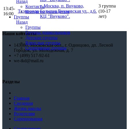
Назад
г. Москва, п. Внуково,
3 группа
Контакты
13:45-
Тхэквондо
Большая Внуковская ул., д.6.
(10-17
Контакты учреждения
16:00
КЦ "Внуково".
лет)
Группы
Назад
Группы
Группы дошкольников
Наши контакты
Детские группы
Взрослые группы
143080, Московская обл., г. Одинцово, дп. Лесной
Спортивные группы
Городок, ул. Молодежная, д. 7
+7 (499) 517-92-61
we-tkd@mail.ru
Разделы
Главная
Сведения
Жизнь школы
Родителям
Соревнования
Спортсменам