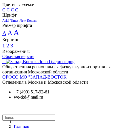
Цветовая схема:
C
C
C
C
Шрифт
Arial
Times New Roman
Размер шрифта
A
A
A
Кернинг
1
2
3
Изображения:
Обычная версия
Общественная региональная физкультурно-спортивная
организация Московской области
ОРФСО МО "ЗАПАД-ВОСТОК"
Отделения в Москве и Московской области
+7 (499) 517-92-61
we-tkd@mail.ru
Главная
Главная