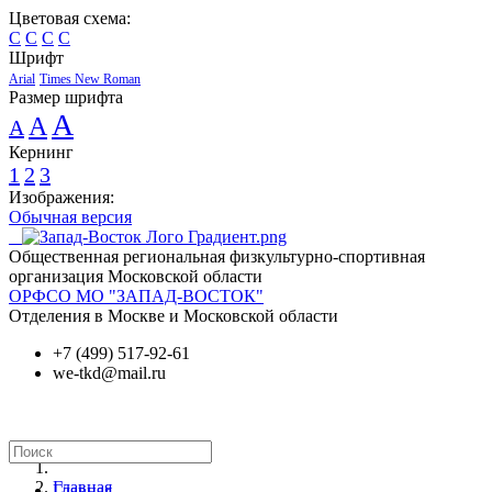
Цветовая схема:
C
C
C
C
Шрифт
Arial
Times New Roman
Размер шрифта
A
A
A
Кернинг
1
2
3
Изображения:
Обычная версия
Общественная региональная физкультурно-спортивная
организация Московской области
ОРФСО МО "ЗАПАД-ВОСТОК"
Отделения в Москве и Московской области
+7 (499) 517-92-61
we-tkd@mail.ru
Главная
Главная