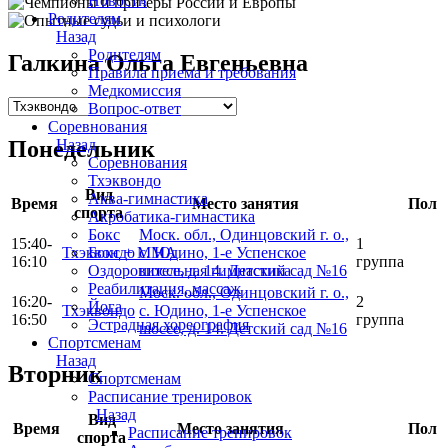
Новости
Родителям
Назад
Родителям
Галкина Ольга Евгеньевна
Правила приема и требования
Медкомиссия
Вопрос-ответ
Соревнования
Назад
Понедельник
Соревнования
Тхэквондо
Вид
Аква-гимнастика
Время
Место занятия
Пол
спорта
Акробатика-гимнастика
Бокс
Моск. обл., Одинцовский г. о.,
15:40-
1
Бокс + MMA
Тхэквондо
с. Юдино, 1-е Успенское
16:10
группа
Оздоровительная гимнастика
шоссе, д. 14. Детский сад №16
Реабилитация, массаж
Моск. обл., Одинцовский г. о.,
16:20-
2
Йога
Тхэквондо
с. Юдино, 1-е Успенское
16:50
группа
Эстрадная хореография
шоссе, д. 14. Детский сад №16
Спортсменам
Назад
Вторник
Спортсменам
Расписание тренировок
Назад
Вид
Время
Место занятия
Пол
Расписание тренировок
спорта