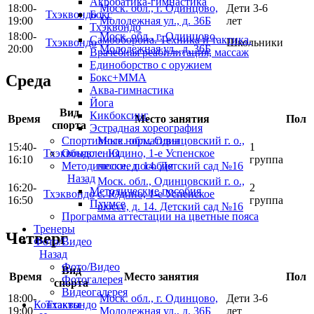
Акробатика-гимнастика
18:00-
Моск. обл., г. Одинцово,
Дети 3-6
Бокс
Тхэквондо
19:00
Молодежная ул., д. 36Б
лет
Тхэквондо
18:00-
Моск. обл., г. Одинцово,
Самооборона. Техника и тактика.
Тхэквондо
Школьники
20:00
Молодежная ул., д. 36Б
Врачебная реабилитация, массаж
Единоборство с оружием
Бокс+MMA
Среда
Аква-гимнастика
Йога
Вид
Кикбоксинг
Время
Место занятия
Пол
спорта
Эстрадная хореография
Моск. обл., Одинцовский г. о.,
Спортивные нормативы
15:40-
1
Тхэквондо
с. Юдино, 1-е Успенское
Объявления
16:10
группа
шоссе, д. 14. Детский сад №16
Методические пособия
Назад
Моск. обл., Одинцовский г. о.,
16:20-
2
Методические пособия
Тхэквондо
с. Юдино, 1-е Успенское
16:50
группа
Пхумсе
шоссе, д. 14. Детский сад №16
Программа аттестации на цветные пояса
Тренеры
Четверг
Фото/Видео
Назад
Фото/Видео
Вид
Время
Место занятия
Пол
Фотогалерея
спорта
Видеогалерея
18:00-
Моск. обл., г. Одинцово,
Дети 3-6
Тхэквондо
Контакты
19:00
Молодежная ул., д. 36Б
лет