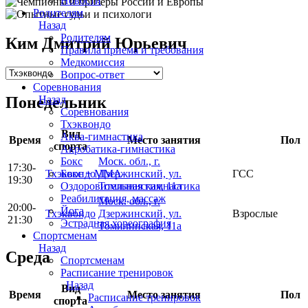
Новости
Родителям
Назад
Родителям
Ким Дмитрий Юрьевич
Правила приема и требования
Медкомиссия
Вопрос-ответ
Соревнования
Назад
Понедельник
Соревнования
Тхэквондо
Вид
Аква-гимнастика
Время
Место занятия
Пол
спорта
Акробатика-гимнастика
Бокс
Моск. обл., г.
17:30-
Бокс + MMA
Тхэквондо
Дзержинский, ул.
ГСС
19:30
Оздоровительная гимнастика
Томилинская, 11а
Реабилитация, массаж
Моск. обл., г.
20:00-
Йога
Тхэквондо
Дзержинский, ул.
Взрослые
21:30
Эстрадная хореография
Томилинская, 11а
Спортсменам
Назад
Среда
Спортсменам
Расписание тренировок
Назад
Вид
Время
Место занятия
Пол
Расписание тренировок
спорта