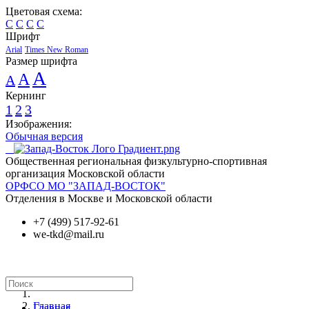
Цветовая схема:
C
C
C
C
Шрифт
Arial
Times New Roman
Размер шрифта
A
A
A
Кернинг
1
2
3
Изображения:
Обычная версия
Общественная региональная физкультурно-спортивная
организация Московской области
ОРФСО МО "ЗАПАД-ВОСТОК"
Отделения в Москве и Московской области
+7 (499) 517-92-61
we-tkd@mail.ru
Главная
Главная