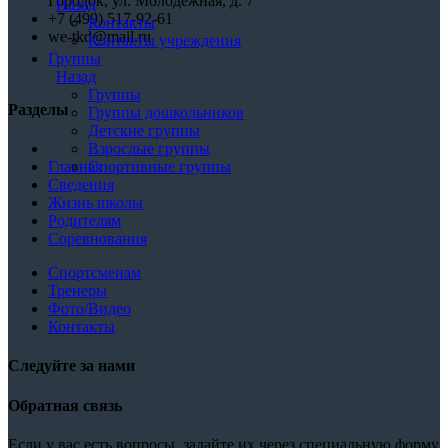
Городок, ул. Молодежная, д. 7
Назад
+7 (499) 517-92-61
Контакты
we-tkd@mail.ru
Контакты учреждения
Группы
Назад
Группы
Разделы
Группы дошкольников
Детские группы
Взрослые группы
Спортивные группы
Главная
Сведения
Жизнь школы
Родителям
Соревнования
Спортсменам
Тренеры
Фото/Видео
Контакты
Следуйте за нами
Обратная связь
Если у вас есть вопросы, задайте их через специальную форму