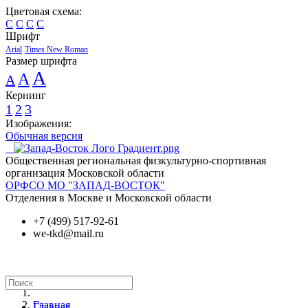
Цветовая схема:
C
C
C
C
Шрифт
Arial
Times New Roman
Размер шрифта
A
A
A
Кернинг
1
2
3
Изображения:
Обычная версия
Общественная региональная физкультурно-спортивная
организация Московской области
ОРФСО МО "ЗАПАД-ВОСТОК"
Отделения в Москве и Московской области
+7 (499) 517-92-61
we-tkd@mail.ru
Главная
Главная