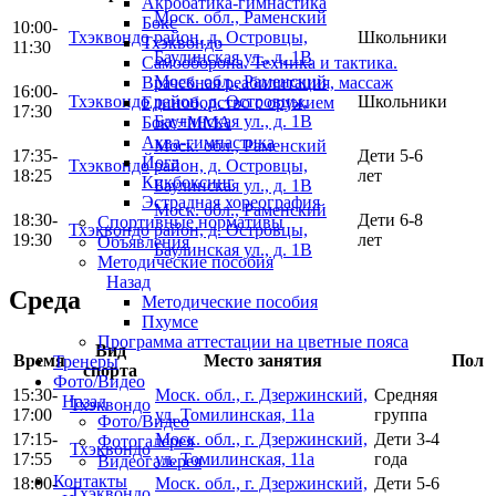
Акробатика-гимнастика
Моск. обл., Раменский
Бокс
10:00-
Тхэквондо
район, д. Островцы,
Школьники
Тхэквондо
11:30
Баулинская ул., д. 1В
Самооборона. Техника и тактика.
Моск. обл., Раменский
Врачебная реабилитация, массаж
16:00-
Тхэквондо
район, д. Островцы,
Школьники
Единоборство с оружием
17:30
Баулинская ул., д. 1В
Бокс+MMA
Аква-гимнастика
Моск. обл., Раменский
17:35-
Дети 5-6
Йога
Тхэквондо
район, д. Островцы,
18:25
лет
Кикбоксинг
Баулинская ул., д. 1В
Эстрадная хореография
Моск. обл., Раменский
18:30-
Дети 6-8
Спортивные нормативы
Тхэквондо
район, д. Островцы,
19:30
лет
Объявления
Баулинская ул., д. 1В
Методические пособия
Назад
Среда
Методические пособия
Пхумсе
Программа аттестации на цветные пояса
Вид
Время
Место занятия
Пол
Тренеры
спорта
Фото/Видео
15:30-
Моск. обл., г. Дзержинский,
Средняя
Назад
Тхэквондо
17:00
ул. Томилинская, 11а
группа
Фото/Видео
17:15-
Моск. обл., г. Дзержинский,
Дети 3-4
Фотогалерея
Тхэквондо
17:55
ул. Томилинская, 11а
года
Видеогалерея
Контакты
18:00-
Моск. обл., г. Дзержинский,
Дети 5-6
Тхэквондо