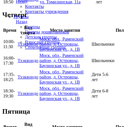
Назад
18:50
ул. Томилинская, 11а
лет
Контакты
Контакты учреждения
Четверг
Группы
Назад
Группы
Вид
Время
Место занятия
Пол
Группы дошкольников
спорта
Детские группы
Моск. обл., Раменский
10:00-
Взрослые группы
Тхэквондо
район, д. Островцы,
Школьники
11:30
Спортивные группы
Баулинская ул., д. 1В
Моск. обл., Раменский
16:00-
Тхэквондо
район, д. Островцы,
Школьники
17:30
Баулинская ул., д. 1В
Моск. обл., Раменский
17:35-
Дети 5-6
Тхэквондо
район, д. Островцы,
18:25
лет
Баулинская ул., д. 1В
Моск. обл., Раменский
18:30-
Дети 6-8
Тхэквондо
район, д. Островцы,
19:30
лет
Баулинская ул., д. 1В
Пятница
Вид
Время
Место занятия
Пол