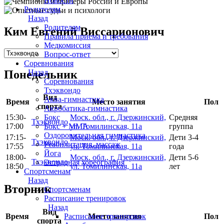
Новости
Родителям
Назад
Родителям
Ким Евгений Виссарионович
Правила приема и требования
Медкомиссия
Вопрос-ответ
Соревнования
Назад
Понедельник
Соревнования
Тхэквондо
Вид
Аква-гимнастика
Время
Место занятия
Пол
спорта
Акробатика-гимнастика
Бокс
15:30-
Моск. обл., г. Дзержинский,
Средняя
Тхэквондо
Бокс + MMA
17:00
ул. Томилинская, 11а
группа
Оздоровительная гимнастика
17:15-
Моск. обл., г. Дзержинский,
Дети 3-4
Тхэквондо
Реабилитация, массаж
17:55
ул. Томилинская, 11а
года
Йога
18:00-
Моск. обл., г. Дзержинский,
Дети 5-6
Тхэквондо
Эстрадная хореография
18:50
ул. Томилинская, 11а
лет
Спортсменам
Назад
Вторник
Спортсменам
Расписание тренировок
Назад
Вид
Расписание тренировок
Время
Место занятия
Пол
спорта