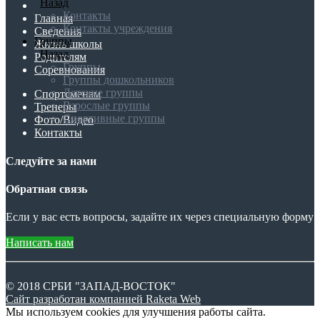
Назад
Контакты
Главная
Контакты учреждения
Сведения
Группы
Жизнь школы
Назад
Родителям
Группы
Соревнования
Группы дошкольников
Детские группы
Спортсменам
Взрослые группы
Тренеры
Спортивные группы
Фото/Видео
Контакты
Следуйте за нами
Обратная связь
Если у вас есть вопросы, задайте их через специальную форму
Написать нам
© 2018 СРБИ "ЗАПАД-ВОСТОК"
Сайт разработан компанией Raketa Web
Мы используем cookies для улучшения работы сайта.