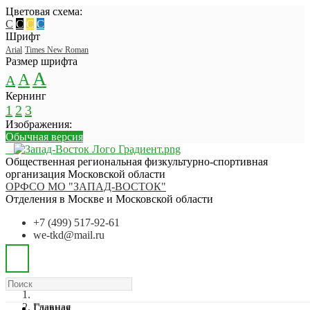
Цветовая схема:
C
C
C
C
Шрифт
Arial
Times New Roman
Размер шрифта
A
A
A
Кернинг
1
2
3
Изображения:
Обычная версия
Общественная региональная физкультурно-спортивная
организация Московской области
ОРФСО МО "ЗАПАД-ВОСТОК"
Отделения в Москве и Московской области
+7 (499) 517-92-61
we-tkd@mail.ru
Главная
Главная