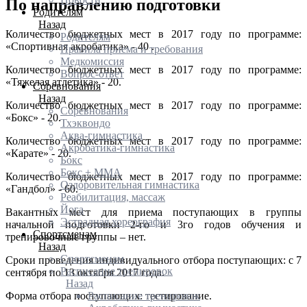
По направлению подготовки
Родителям
Назад
Количество бюджетных мест в 2017 году по программе:
Родителям
«Спортивная акробатика» - 40 .
Правила приема и требования
Медкомиссия
Количество бюджетных мест в 2017 году по программе:
Вопрос-ответ
«Тяжелая атлетика» - 20.
Соревнования
Назад
Количество бюджетных мест в 2017 году по программе:
Соревнования
«Бокс» - 20.
Тхэквондо
Аква-гимнастика
Количество бюджетных мест в 2017 году по программе:
Акробатика-гимнастика
«Карате» - 20.
Бокс
Бокс + MMA
Количество бюджетных мест в 2017 году по программе:
Оздоровительная гимнастика
«Гандбол» - 60.
Реабилитация, массаж
Йога
Вакантных мест для приема поступающих в группы
Эстрадная хореография
начальной подготовки 2-го и 3го годов обучения и
Спортсменам
тренировочные группы – нет.
Назад
Спортсменам
Сроки проведения индивидуального отбора поступающих: с 7
Расписание тренировок
сентября по 13 октября 2017 года.
Назад
Расписание тренировок
Форма отбора поступающих: тестирование.