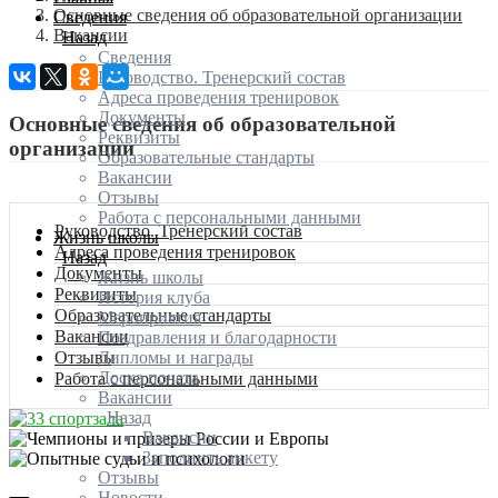
Основные сведения об образовательной организации
Сведения
Вакансии
Назад
Сведения
Руководство. Тренерский состав
Адреса проведения тренировок
Документы
Основные сведения об образовательной
Реквизиты
организации
Образовательные стандарты
Вакансии
Отзывы
Работа с персональными данными
Руководство. Тренерский состав
Жизнь школы
Адреса проведения тренировок
Назад
Документы
Жизнь школы
Реквизиты
История клуба
Образовательные стандарты
Мероприятия
Вакансии
Поздравления и благодарности
Дипломы и награды
Отзывы
Доска почета
Работа с персональными данными
Вакансии
Назад
Вакансии
Заполнить анкету
Отзывы
Новости