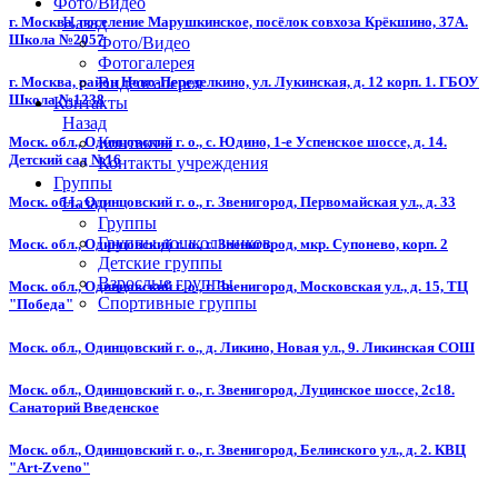
Фото/Видео
г. Москва, поселение Марушкинское, посёлок совхоза Крёкшино, 37А.
Назад
Школа №2057
Фото/Видео
Фотогалерея
г. Москва, район Ново-Переделкино, ул. Лукинская, д. 12 корп. 1. ГБОУ
Видеогалерея
Школа №1238
Контакты
Назад
Моск. обл., Одинцовский г. о., с. Юдино, 1-е Успенское шоссе, д. 14.
Контакты
Детский сад №16
Контакты учреждения
Группы
Назад
Моск. обл., Одинцовский г. о., г. Звенигород, Первомайская ул., д. 33
Группы
Группы дошкольников
Моск. обл., Одинцовский г. о., г. Звенигород, мкр. Супонево, корп. 2
Детские группы
Взрослые группы
Моск. обл., Одинцовский г. о., г. Звенигород, Московская ул., д. 15, ТЦ
Спортивные группы
"Победа"
Моск. обл., Одинцовский г. о., д. Ликино, Новая ул., 9. Ликинская СОШ
Моск. обл., Одинцовский г. о., г. Звенигород, Луцинское шоссе, 2с18.
Санаторий Введенское
Моск. обл., Одинцовский г. о., г. Звенигород, Белинского ул., д. 2. КВЦ
"Art-Zveno"