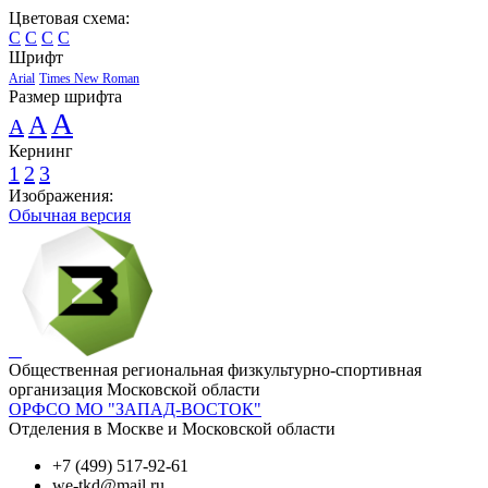
Цветовая схема:
C
C
C
C
Шрифт
Arial
Times New Roman
Размер шрифта
A
A
A
Кернинг
1
2
3
Изображения:
Обычная версия
Общественная региональная физкультурно-спортивная
организация Московской области
ОРФСО МО "ЗАПАД-ВОСТОК"
Отделения в Москве и Московской области
+7 (499) 517-92-61
we-tkd@mail.ru