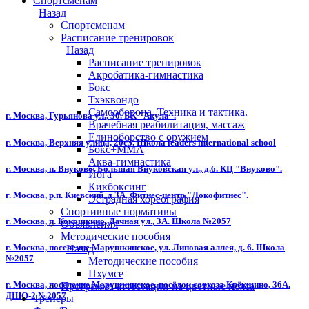
Спортсменам
Назад
Спортсменам
Расписание тренировок
Назад
Расписание тренировок
Акробатика-гимнастика
Бокс
Тхэквондо
Самооборона. Техника и тактика.
г. Москва, Гурьянова ул., 30. БК "Акула".
Врачебная реабилитация, массаж
Единоборство с оружием
г. Москва, Верхняя улица, 20с3. Школа leaders international school
Бокс+MMA
Аква-гимнастика
г. Москва, п. Внуково, Большая Внуковская ул., д.6. КЦ "Внуково".
Йога
Кикбоксинг
г. Москва, р.п. Киевский, д.3А. Фитнес-центр "Локофитнес".
Эстрадная хореография
Спортивные нормативы
г. Москва, п. Кокошкино, Дачная ул., 3А. Школа №2057
Объявления
Методические пособия
г. Москва, поселение Марушкинское, ул. Липовая аллея, д. 6. Школа
Назад
№2057
Методические пособия
Пхумсе
г. Москва, поселение Марушкинское, посёлок совхоза Крёкшино, 36А.
Программа аттестации на цветные пояса
ДШО-2 №2057
Тренеры