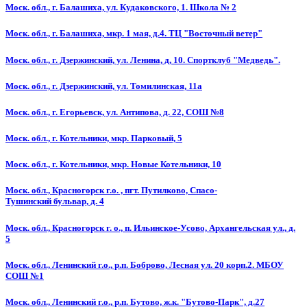
Моск. обл., г. Балашиха, ул. Кудаковского, 1. Школа № 2
Моск. обл., г. Балашиха, мкр. 1 мая, д.4. ТЦ "Восточный ветер"
Моск. обл., г. Дзержинский, ул. Ленина, д, 10. Спортклуб "Медведь".
Моск. обл., г. Дзержинский, ул. Томилинская, 11а
Моск. обл., г. Егорьевск, ул. Антипова, д. 22, СОШ №8
Моск. обл., г. Котельники, мкр. Парковый, 5
Моск. обл., г. Котельники, мкр. Новые Котельники, 10
Моск. обл., Красногорск г.о. , пгт. Путилково, Спасо-
Тушинский бульвар, д. 4
Моск. обл., Красногорск г. о., п. Ильинское-Усово, Архангельская ул., д.
5
Моск. обл., Ленинский г.о., р.п. Боброво, Лесная ул. 20 корп.2. МБОУ
СОШ №1
Моск. обл., Ленинский г.о., р.п. Бутово, ж.к. "Бутово-Парк", д.27