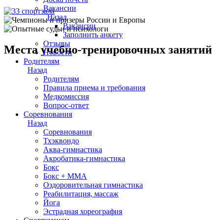
Вакансии
Назад
Вакансии
Заполнить анкету
Отзывы
Места учебно-тренировочных занятий
Новости
Родителям
Назад
Родителям
Правила приема и требования
Медкомиссия
Вопрос-ответ
Соревнования
Назад
Соревнования
Тхэквондо
Аква-гимнастика
Акробатика-гимнастика
Бокс
Бокс + MMA
Оздоровительная гимнастика
Реабилитация, массаж
Йога
Эстрадная хореография